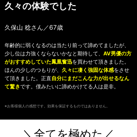
久々の体験でした
久保山 稔さん／67歳
年齢的に弱くなるのは当たり前って諦めてましたが、
少し位は力強くならないかなと期待して、
AV男優の方
がおすすめしていた鳳凰奮迅
を買わせて頂きました。
ほんの少しのつもりが、
久々に凄く強固な体感
をさせ
て頂きました。正直
自分にまだこんな力が出せるなん
て驚き
です。僕みたいに諦めかけてる人は是非。
※お客様個人の感想です。効果を保証するものではありません。
＼
全てを極めた
／