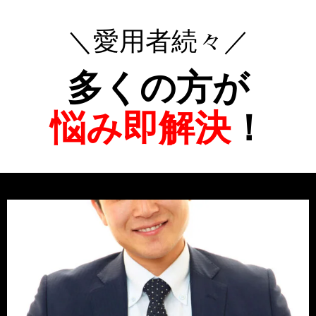
＼
愛用者続々
／
多くの方が
悩み即解決
！