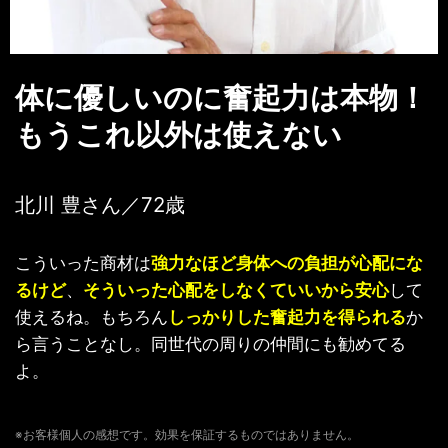
体に優しいのに奮起力は本物！
もうこれ以外は使えない
北川 豊さん／72歳
こういった商材は
強力なほど身体への負担が心配にな
るけど
、
そういった心配をしなくていいから安心
して
使えるね。もちろん
しっかりした奮起力を得られる
か
ら言うことなし。同世代の周りの仲間にも勧めてる
よ。
※お客様個人の感想です。効果を保証するものではありません。