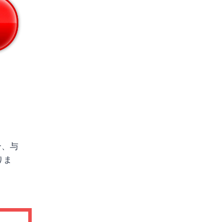
合、与
りま