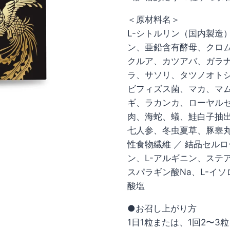
＜原材料名＞
L-シトルリン（国内製造
ン、亜鉛含有酵母、クロム
クルア、カツアバ、ガラ
ラ、サソリ、タツノオト
ビフィズス菌、マカ、マ
ギ、ラカンカ、ローヤル
肉、海蛇、蟻、鮭白子抽
七人参、冬虫夏草、豚睾
性食物繊維 ／ 結晶セル
ン、L-アルギニン、ステア
スパラギン酸Na、L-イソ
酸塩
●お召し上がり方
1日1粒または、1回2〜