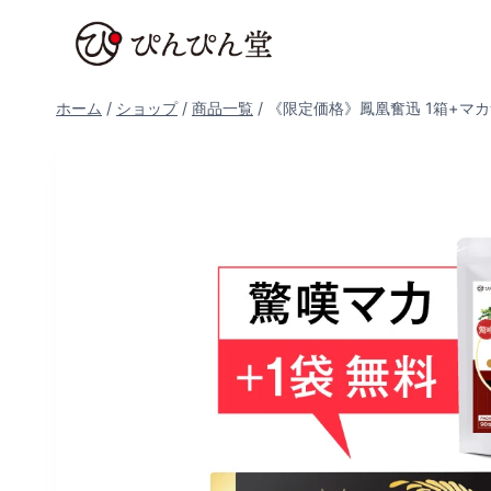
内
容
を
ス
ホーム
/
ショップ
/
商品一覧
/
《限定価格》鳳凰奮迅 1箱+マカ
キ
ッ
プ