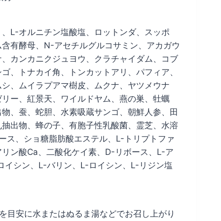
）、L-オルニチン塩酸塩、ロットンダ、スッポ
含有酵母、N-アセチルグルコサミン、アカガウ
ナ、カンカニクジュヨウ、クラチャイダム、コブ
シゴ、トナカイ角、トンカットアリ、パフィア、
ムシ、ムイラプアマ樹皮、ムクナ、ヤツメウナ
ゼリー、紅景天、ワイルドヤム、燕の巣、牡蠣
出物、蚕、蛇胆、水素吸蔵サンゴ、朝鮮人参、田
丸抽出物、蜂の子、有胞子性乳酸菌、霊芝、水溶
ロース、ショ糖脂肪酸エステル、L-トリプトファ
リン酸Ca、二酸化ケイ素、D-リボース、L-ア
ロイシン、L-バリン、L-ロイシン、L-リジン塩
3粒を目安に水またはぬるま湯などでお召し上がり