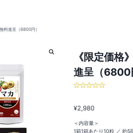
無料進呈（6800円）
《限定価格》
進呈（680
¥
2,980
＜内容量＞
1箱1箱あたり10粒 ／ 約5