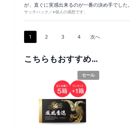
が、直ぐに実感出来るのが一番の決め手でした
サッチハック
S
P
P
P
P
1
2
3
4
次へ
i
a
a
a
a
こちらもおすすめ…
g
g
g
g
t
e
e
e
e
e
セール
R
e
v
i