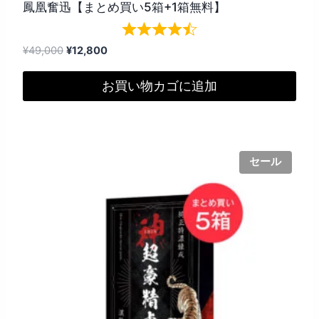
鳳凰奮迅【まとめ買い5箱+1箱無料】
元
現
¥
49,000
¥
12,800
の
在
価
の
お買い物カゴに追加
格
価
は
格
¥49,000
は
で
¥12,800
セール
し
で
た。
す。