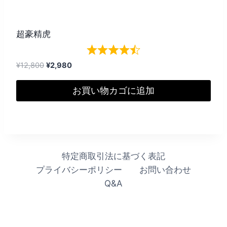
超豪精虎
元
現
¥
12,800
¥
2,980
の
在
価
の
お買い物カゴに追加
格
価
は
格
¥12,800
は
で
¥2,980
し
で
特定商取引法に基づく表記
た。
す。
プライバシーポリシー
お問い合わせ
Q&A