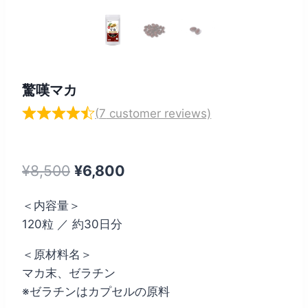
驚嘆マカ
(
7
customer reviews)
元
現
¥
8,500
¥
6,800
の
在
＜内容量＞
価
の
120粒 ／ 約30日分
格
価
＜原材料名＞
は
格
マカ末、ゼラチン
¥8,500
は
※ゼラチンはカプセルの原料