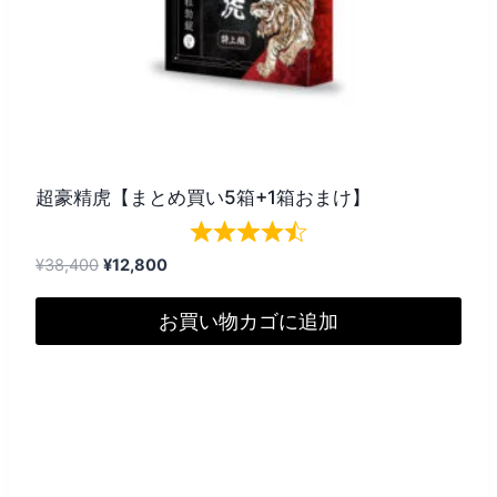
超豪精虎【まとめ買い5箱+1箱おまけ】
元
現
¥
38,400
¥
12,800
の
在
価
の
お買い物カゴに追加
格
価
は
格
¥38,400
は
で
¥12,800
し
で
た。
す。