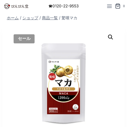
内
☎︎0120-22-9553
0
容
ホーム
/
ショップ
/
商品一覧
/
驚嘆マカ
を
ス
キ
セール
ッ
プ