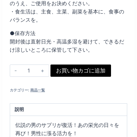
のうえ、ご使用をお決めください。
・食生活は、主食、主菜、副菜を基本に、食事の
バランスを。
●保存方法
開封後は直射日光・高温多湿を避けて、できるだ
け涼しいところに保管して下さい。
《会
お買い物カゴに追加
員
様
カテゴリー:
商品一覧
限
定》
説明
仁
王
伝説の男のサプリが復活！あの栄光の日々を
絶
再び！男性に漲る活力を！
倫