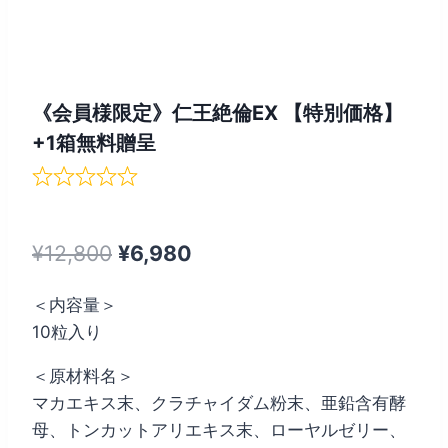
《会員様限定》仁王絶倫EX 【特別価格】
+1箱無料贈呈
元
現
¥
12,800
¥
6,980
の
在
＜内容量＞
価
の
10粒入り
格
価
＜原材料名＞
は
格
マカエキス末、クラチャイダム粉末、亜鉛含有酵
¥12,800
は
母、トンカットアリエキス末、ローヤルゼリー、