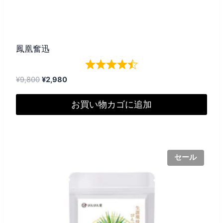
鳳凰奮迅
元
現
¥
9,800
¥
2,980
の
在
価
の
お買い物カゴに追加
格
価
は
格
¥9,800
は
で
¥2,980
セール
し
で
た。
す。