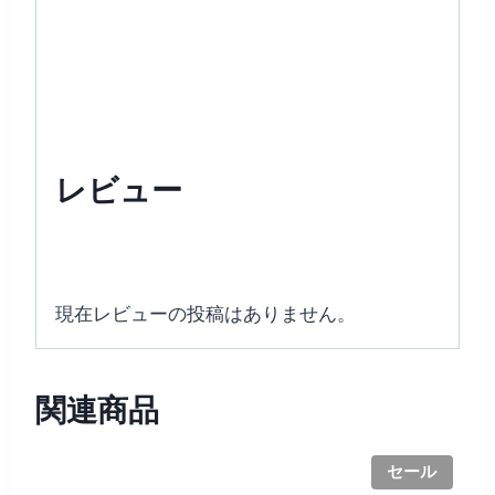
EX
【特
別
価
格】
+1
レビュー
箱
無
料
贈
現在レビューの投稿はありません。
呈
個
関連商品
セール