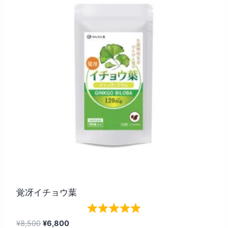
覚冴イチョウ葉
元
現
¥
8,500
¥
6,800