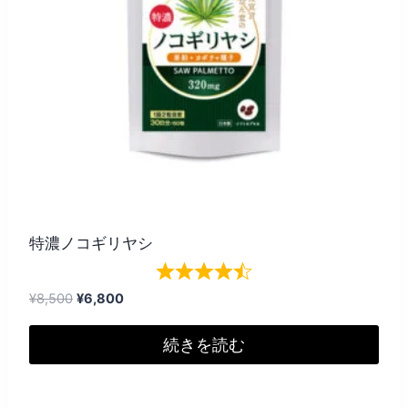
特濃ノコギリヤシ
元
現
¥
8,500
¥
6,800
の
在
価
の
続きを読む
格
価
は
格
¥8,500
は