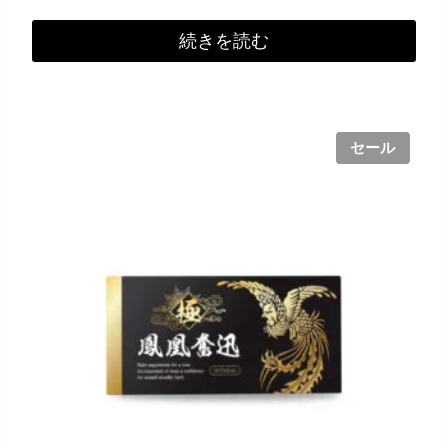
の
在
価
の
続きを読む
格
価
は
格
¥8,500
は
で
¥6,800
セール
し
で
た。
す。