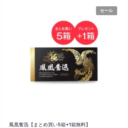
で
¥6,800
セール
し
で
た。
す。
鳳凰奮迅【まとめ買い5箱+1箱無料】