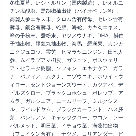
で
¥6,980
冬虫夏草、L-シトルリン（国内製造）、L-オルニ
チン塩酸塩、黒胡椒抽出物（バイオペリン®）、
し
で
高麗人参エキス末、クロム含有酵母、セレン含有
た。
す。
酵母、銅含有酵母、蛇胆、海蛇、カキ肉エキス、
蜂の子粉末、蚕粉末、ヤツメウナギ、DHA、鮭白
子抽出物、豚睾丸抽出物、海馬、羅漢果、カンカ
ニクジュヨウ、霊芝、ヒマラヤニンジン、田七人
参、ムイラプアマ樹皮、ガジュツ、ボスウェリ
ア・セラータ樹脂、ソフォン、エキナケア、ガラ
ナ、パフィア、ムクナ、エゾウコギ、ホワイトウ
ィロー、セントジョーンズワート、カツアバ、デ
ビルズクロー、ブラックコホシュ、ボレップ、ア
ムラ、ガルシニア、ニームリーフ、ミルクシス
ル、ワイルドヤム、ブラックカーラント、ハス胚
芽、バレリアン、キャッツクロー、ウコン、ソー
パルメット、明日葉、イチョウ葉、海藻抽出物
（フコイダン含有）、ナツメ、コリアンダー、ビ