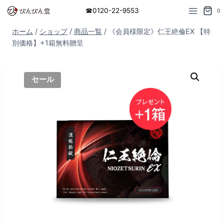
内
☎︎0120-22-9553
0
容
ホーム
/
ショップ
/
商品一覧
/
《会員様限定》仁王絶倫EX 【特
を
別価格】+1箱無料贈呈
ス
キ
ッ
セール
プ