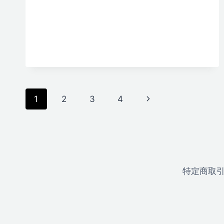
ペ
次
1
2
3
4
ー
の
ペ
ジ
ー
ナ
特定商取
ジ
ビ
ゲ