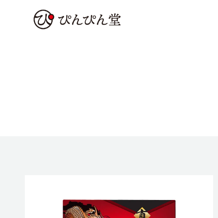
内
容
を
ス
キ
ッ
プ