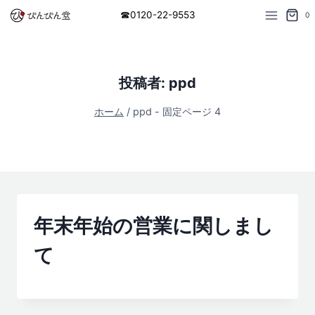
内
☎︎0120-22-9553
0
容
を
ス
投稿者: ppd
キ
ッ
ホーム
/
ppd
- 固定ページ 4
プ
年末年始の営業に関しまし
て