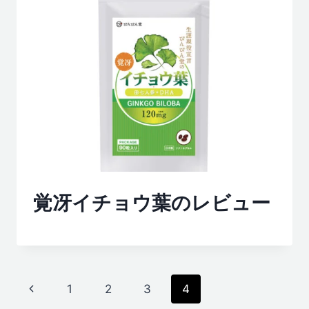
覚冴イチョウ葉のレビュー
ペ
前
1
2
3
4